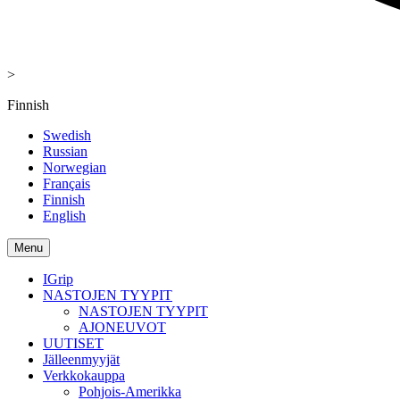
>
Finnish
Swedish
Russian
Norwegian
Français
Finnish
English
Menu
IGrip
NASTOJEN TYYPIT
NASTOJEN TYYPIT
AJONEUVOT
UUTISET
Jälleenmyyjät
Verkkokauppa
Pohjois-Amerikka