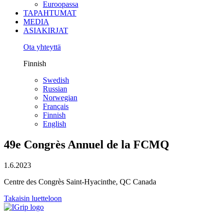
Euroopassa
TAPAHTUMAT
MEDIA
ASIAKIRJAT
Ota yhteyttä
Finnish
Swedish
Russian
Norwegian
Français
Finnish
English
49e Congrès Annuel de la FCMQ
1.6.2023
Centre des Congrès Saint-Hyacinthe, QC Canada
Takaisin luetteloon