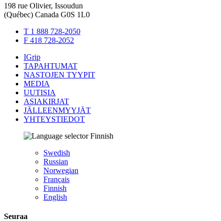
198 rue Olivier, Issoudun
(Québec) Canada G0S 1L0
T 1 888 728-2050
F 418 728-2052
IGrip
TAPAHTUMAT
NASTOJEN TYYPIT
MEDIA
UUTISIA
ASIAKIRJAT
JÄLLEENMYYJÄT
YHTEYSTIEDOT
Finnish
Swedish
Russian
Norwegian
Français
Finnish
English
Seuraa