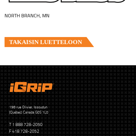
NORTH BRANCH, MN
TAKAISIN LUETTELOON
198 rue Olivier, Issoudun
(Québec) Canada G0S 1L0
T 1 888 728-2050
F 418 728-2052