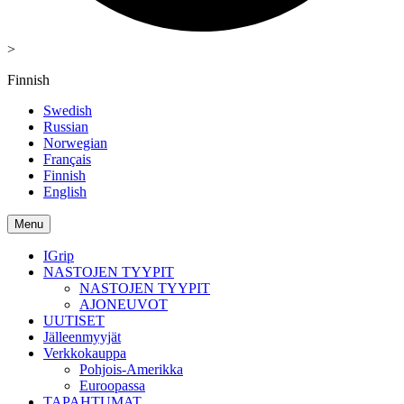
>
Finnish
Swedish
Russian
Norwegian
Français
Finnish
English
Menu
IGrip
NASTOJEN TYYPIT
NASTOJEN TYYPIT
AJONEUVOT
UUTISET
Jälleenmyyjät
Verkkokauppa
Pohjois-Amerikka
Euroopassa
TAPAHTUMAT