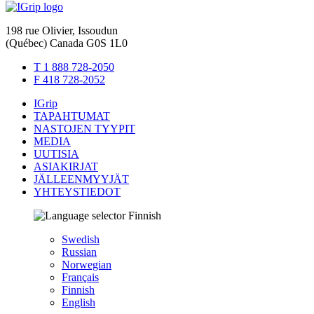
198 rue Olivier, Issoudun
(Québec) Canada G0S 1L0
T 1 888 728-2050
F 418 728-2052
IGrip
TAPAHTUMAT
NASTOJEN TYYPIT
MEDIA
UUTISIA
ASIAKIRJAT
JÄLLEENMYYJÄT
YHTEYSTIEDOT
Finnish
Swedish
Russian
Norwegian
Français
Finnish
English