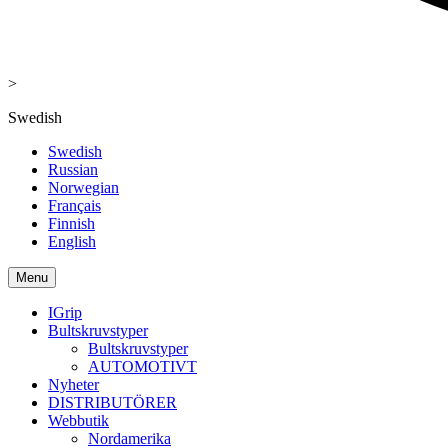
>
Swedish
Swedish
Russian
Norwegian
Français
Finnish
English
Menu
IGrip
Bultskruvstyper
Bultskruvstyper
AUTOMOTIVT
Nyheter
DISTRIBUTÖRER
Webbutik
Nordamerika