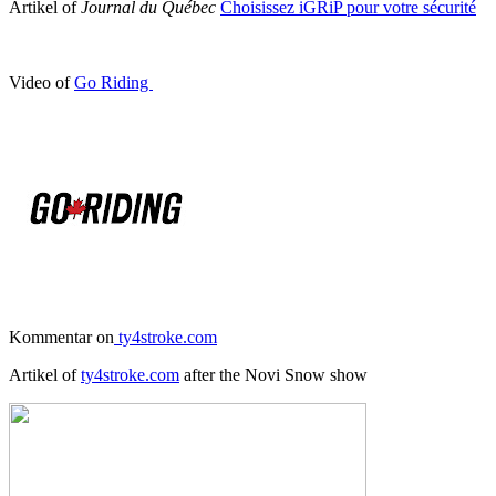
Artikel of
Journal du Québec
Choisissez iGRiP pour votre sécurité
Video of
Go Riding
Kommentar on
ty4stroke.com
Artikel of
ty4stroke.com
after the Novi Snow show