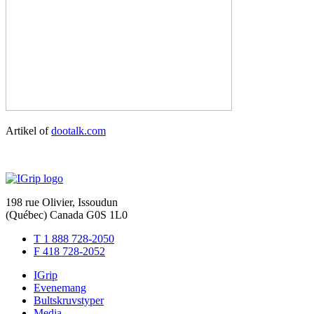
Artikel of
dootalk.com
198 rue Olivier, Issoudun
(Québec) Canada G0S 1L0
T 1 888 728-2050
F 418 728-2052
IGrip
Evenemang
Bultskruvstyper
Media