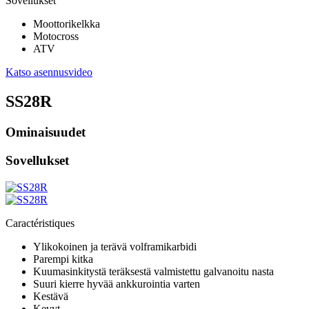
Sovellukset
Moottorikelkka
Motocross
ATV
Katso asennusvideo
SS28R
Ominaisuudet
Sovellukset
Caractéristiques
Ylikokoinen ja terävä volframikarbidi
Parempi kitka
Kuumasinkitystä teräksestä valmistettu galvanoitu nasta
Suuri kierre hyvää ankkurointia varten
Kestävä
Kevyt