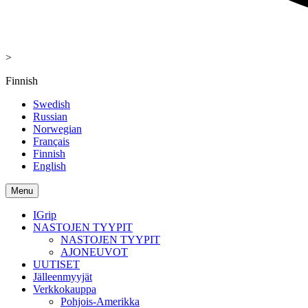
>
Finnish
Swedish
Russian
Norwegian
Français
Finnish
English
Menu
IGrip
NASTOJEN TYYPIT
NASTOJEN TYYPIT
AJONEUVOT
UUTISET
Jälleenmyyjät
Verkkokauppa
Pohjois-Amerikka