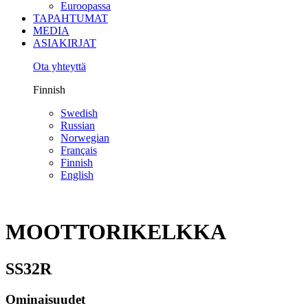
Euroopassa
TAPAHTUMAT
MEDIA
ASIAKIRJAT
Ota yhteyttä
Finnish
Swedish
Russian
Norwegian
Français
Finnish
English
MOOTTORIKELKKA
SS32R
Ominaisuudet