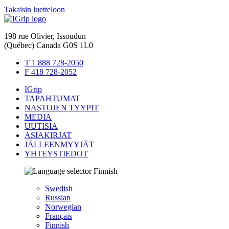
Takaisin luetteloon
198 rue Olivier, Issoudun
(Québec) Canada G0S 1L0
T 1 888 728-2050
F 418 728-2052
IGrip
TAPAHTUMAT
NASTOJEN TYYPIT
MEDIA
UUTISIA
ASIAKIRJAT
JÄLLEENMYYJÄT
YHTEYSTIEDOT
Finnish
Swedish
Russian
Norwegian
Français
Finnish