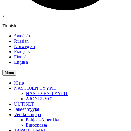
>
Finnish
Swedish
Russian
Norwegian
Français
Finnish
English
Menu
IGrip
NASTOJEN TYYPIT
NASTOJEN TYYPIT
AJONEUVOT
UUTISET
Jälleenmyyjät
Verkkokauppa
Pohjois-Amerikka
Euroopassa
TAPAHTUMAT