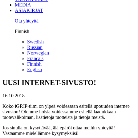
MEDIA
ASIAKIRJAT
Ota yhteyttä
Finnish
Swedish
Russian
Norwegian
Français
Finnish
English
UUSI INTERNET-SIVUSTO!
16.10.2018
Koko iGRIP-tiimi on ylpeä voidessaan esitellä upouuden internet-
sivuston! Olemme iloisia voidessamme esitellä laadukkaan
tuotevalikoiman, lisätietoja tuotteista ja tietoja meistä.
Jos sinulla on kysyttävää, älä epäröi ottaa meihin yhteyttä!
Vastaamme mielellämme kysymyksiisi!