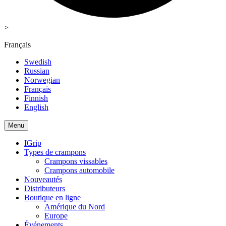
>
Français
Swedish
Russian
Norwegian
Français
Finnish
English
Menu
IGrip
Types de crampons
Crampons vissables
Crampons automobile
Nouveautés
Distributeurs
Boutique en ligne
Amérique du Nord
Europe
Événements