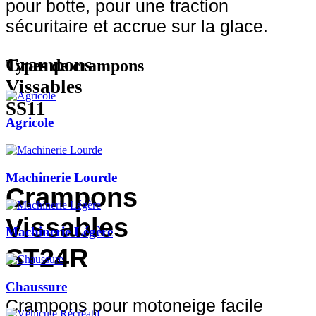
pour botte, pour une traction
sécuritaire et accrue sur la glace.
Crampons
Types de crampons
Vissables
SS11
Agricole
Machinerie Lourde
Crampons
Vissables
Machinerie Légère
ST24R
Chaussure
Crampons pour motoneige facile