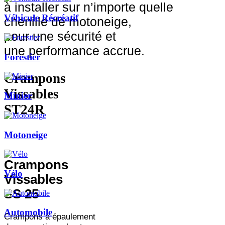
à installer sur n’importe quelle
Véhicule Récréatif
chenille de motoneige,
pour une sécurité et
une performance accrue.
Forestier
Crampons
Vissables
Minier
ST24R
Motoneige
Crampons
Vélo
Vissables
SS 25
Automobile
Crampons à épaulement