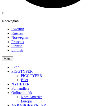
>
Norwegian
Swedish
Russian
Norwegian
Français
Finnish
English
Menu
IGrip
PIGGTYPER
PIGGTYPER
Biler
NYHETER
Forhandlere
Online-butikk
Nord Amerika
Europa
ARRANGEMENTER