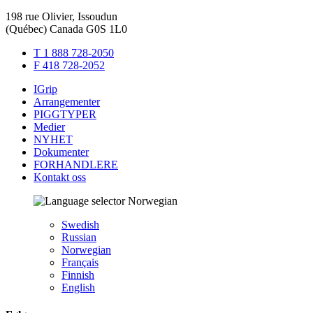
198 rue Olivier, Issoudun
(Québec) Canada G0S 1L0
T 1 888 728-2050
F 418 728-2052
IGrip
Arrangementer
PIGGTYPER
Medier
NYHET
Dokumenter
FORHANDLERE
Kontakt oss
Norwegian
Swedish
Russian
Norwegian
Français
Finnish
English