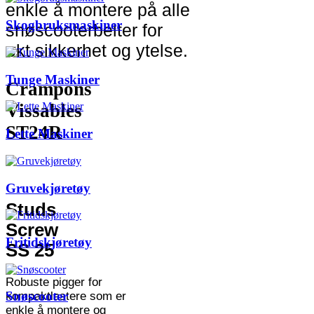
enkle å montere på alle
Skogbruksmaskiner
snøscooterbelter for
økt sikkerhet og ytelse.
Tunge Maskiner
Crampons
Vissables
ST24R
Lette Maskiner
Gruvekjøretøy
Studs
Screw
Fritidskjøretøy
SS 25
Robuste pigger for
Snøscooter
kompaktlastere som er
enkle å montere og