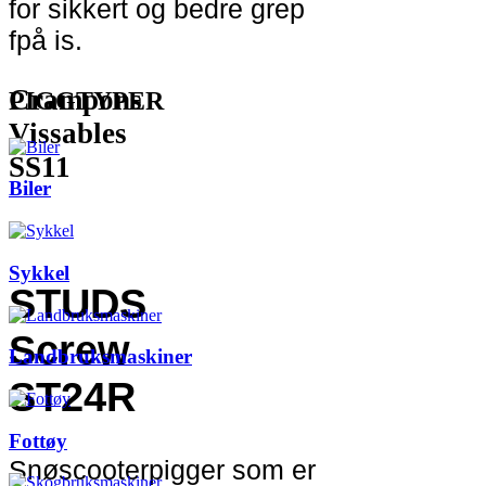
for sikkert og bedre grep
fpå is.
Crampons
PIGGTYPER
Vissables
SS11
Biler
Sykkel
STUDS
Screw
Landbruksmaskiner
ST24R
Fottøy
Snøscooterpigger som er