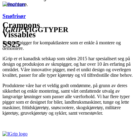
demontere.
Snøfrisør
Crampons
IGRIP
PIGGTYPER
Vissables
SS25
Robuste pigger for kompaktlastere som er enkle å montere og
demontere.
iGrip er et kanadisk selskap som siden 2015 har spesialisert seg på
design og produksjon av skrupigger, og har over 10 års erfaring på
området. Våre innovative pigger, med et unikt design og overlegen
kvalitet, passer for alle typer kjøretøy og vil tilfredsstille dine behov.
Produktene våre har et veldig godt omdømme, på grunn av deres
sikkerhet og enkle montering, samt vårt omfattende utvalg av
langvarige løsninger som passer alle værforhold. Vi har flere typer
pigger som er designet for biler, landbruksmaskiner, tunge og lette
maskiner, fritidskjøretøy, snøscootere, skogskjøretøy, militære
kjøretøy, gruvekjøretøy og sykler, samt vernestøvler.
Få mer informasjon ...