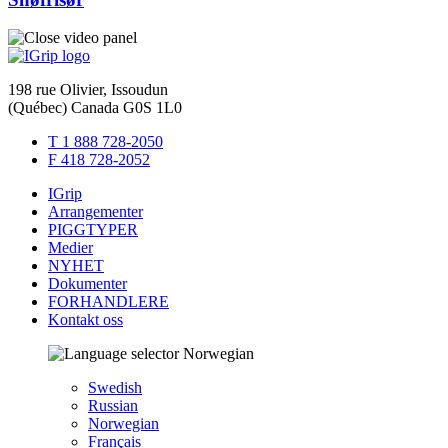
198 rue Olivier, Issoudun
(Québec) Canada G0S 1L0
T 1 888 728-2050
F 418 728-2052
IGrip
Arrangementer
PIGGTYPER
Medier
NYHET
Dokumenter
FORHANDLERE
Kontakt oss
Norwegian
Swedish
Russian
Norwegian
Français