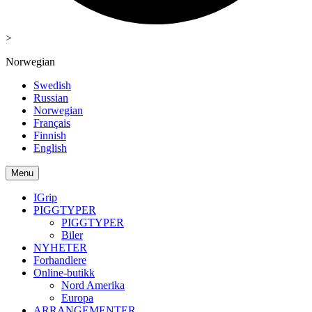
>
Norwegian
Swedish
Russian
Norwegian
Français
Finnish
English
Menu
IGrip
PIGGTYPER
PIGGTYPER
Biler
NYHETER
Forhandlere
Online-butikk
Nord Amerika
Europa
ARRANGEMENTER