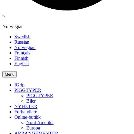
>
Norwegian
Swedish
Russian
Norwegian
Français
Finnish
English
Menu
IGrip
PIGGTYPER
PIGGTYPER
Biler
NYHETER
Forhandlere
Online-butikk
Nord Amerika
Europa
ARRANGEMENTER