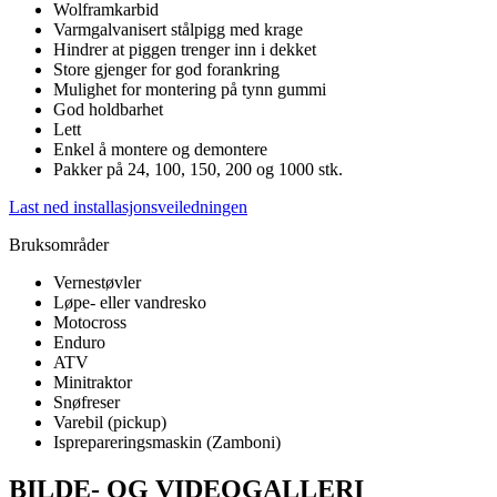
Wolframkarbid
Varmgalvanisert stålpigg med krage
Hindrer at piggen trenger inn i dekket
Store gjenger for god forankring
Mulighet for montering på tynn gummi
God holdbarhet
Lett
Enkel å montere og demontere
Pakker på 24, 100, 150, 200 og 1000 stk.
Last ned installasjonsveiledningen
Bruksområder
Vernestøvler
Løpe- eller vandresko
Motocross
Enduro
ATV
Minitraktor
Snøfreser
Varebil (pickup)
Isprepareringsmaskin (Zamboni)
BILDE- OG VIDEOGALLERI