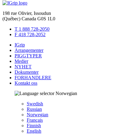
198 rue Olivier, Issoudun
(Québec) Canada G0S 1L0
T 1 888 728-2050
F 418 728-2052
IGrip
Arrangementer
PIGGTYPER
Medier
NYHET
Dokumenter
FORHANDLERE
Kontakt oss
Norwegian
Swedish
Russian
Norwegian
Français
Finnish
English