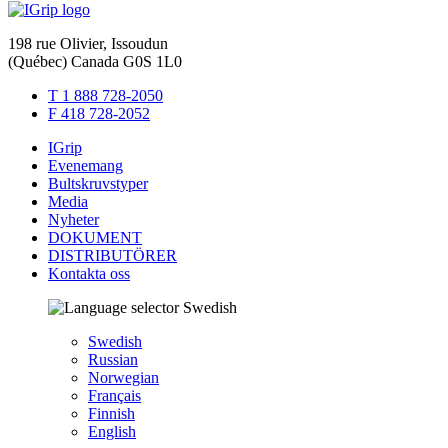
198 rue Olivier, Issoudun
(Québec) Canada G0S 1L0
T 1 888 728-2050
F 418 728-2052
IGrip
Evenemang
Bultskruvstyper
Media
Nyheter
DOKUMENT
DISTRIBUTÖRER
Kontakta oss
Swedish
Swedish
Russian
Norwegian
Français
Finnish
English