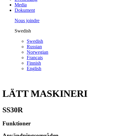
Media
Dokument
Nous joindre
Swedish
Swedish
Russian
Norwegian
Français
Finnish
English
LÄTT MASKINERI
SS30R
Funktioner
Användningsområden