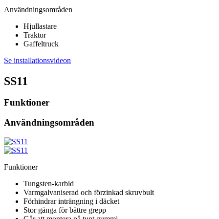
Användningsområden
Hjullastare
Traktor
Gaffeltruck
Se installationsvideon
SS11
Funktioner
Användningsområden
Funktioner
Tungsten-karbid
Varmgalvaniserad och förzinkad skruvbult
Förhindrar inträngning i däcket
Stor gänga för bättre grepp
Går att montera på tunt gummi