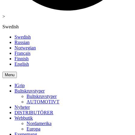
>
Swedish
Swedish
Russian
Norwegian
Français
Finnish
English
Menu
IGrip
Bultskruvstyper
Bultskruvstyper
AUTOMOTIVT
Nyheter
DISTRIBUTÖRER
Webbutik
Nordamerika
Europa
Evenemang