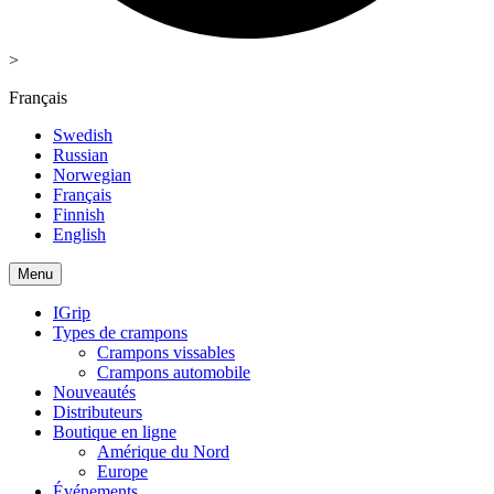
>
Français
Swedish
Russian
Norwegian
Français
Finnish
English
Menu
IGrip
Types de crampons
Crampons vissables
Crampons automobile
Nouveautés
Distributeurs
Boutique en ligne
Amérique du Nord
Europe
Événements