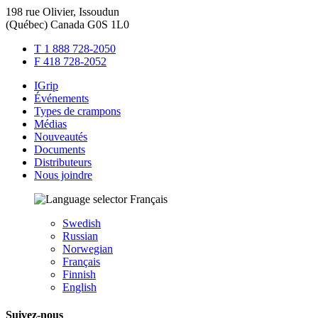
198 rue Olivier, Issoudun
(Québec) Canada G0S 1L0
T 1 888 728-2050
F 418 728-2052
IGrip
Événements
Types de crampons
Médias
Nouveautés
Documents
Distributeurs
Nous joindre
Français
Swedish
Russian
Norwegian
Français
Finnish
English
Suivez-nous