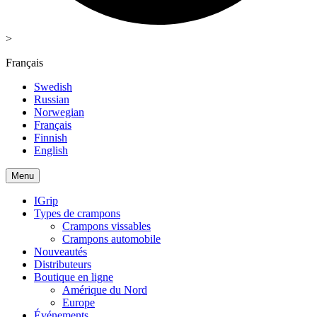
>
Français
Swedish
Russian
Norwegian
Français
Finnish
English
Menu
IGrip
Types de crampons
Crampons vissables
Crampons automobile
Nouveautés
Distributeurs
Boutique en ligne
Amérique du Nord
Europe
Événements