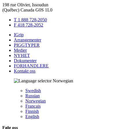
198 rue Olivier, Issoudun
(Québec) Canada G0S 1L0
T 1 888 728-2050
F 418 728-2052
IGrip
Arrangementer
PIGGTYPER
Medier
NYHET
Dokumenter
FORHANDLERE
Kontakt oss
Norwegian
Swedish
Russian
Norwegian
Français
Finnish
English
Følg oss