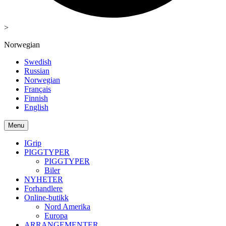
>
Norwegian
Swedish
Russian
Norwegian
Français
Finnish
English
Menu
IGrip
PIGGTYPER
PIGGTYPER
Biler
NYHETER
Forhandlere
Online-butikk
Nord Amerika
Europa
ARRANGEMENTER