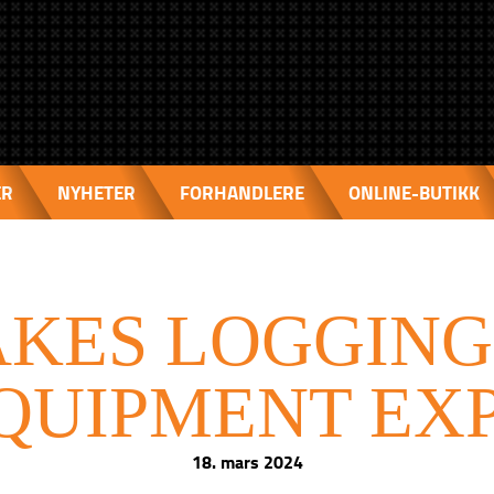
ER
NYHETER
FORHANDLERE
ONLINE-BUTIKK
AKES LOGGING
QUIPMENT EX
18. mars 2024