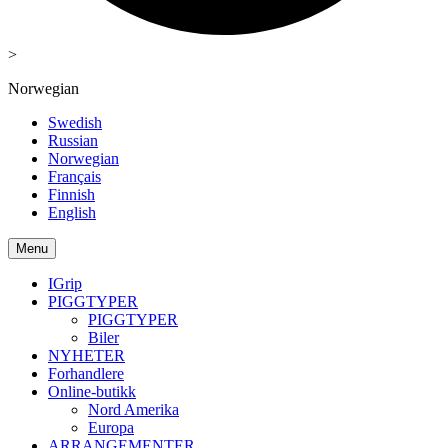
>
Norwegian
Swedish
Russian
Norwegian
Français
Finnish
English
Menu
IGrip
PIGGTYPER
PIGGTYPER
Biler
NYHETER
Forhandlere
Online-butikk
Nord Amerika
Europa
ARRANGEMENTER