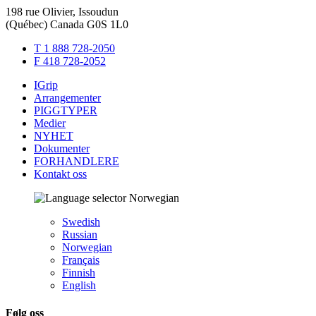
198 rue Olivier, Issoudun
(Québec) Canada G0S 1L0
T 1 888 728-2050
F 418 728-2052
IGrip
Arrangementer
PIGGTYPER
Medier
NYHET
Dokumenter
FORHANDLERE
Kontakt oss
Norwegian
Swedish
Russian
Norwegian
Français
Finnish
English
Følg oss