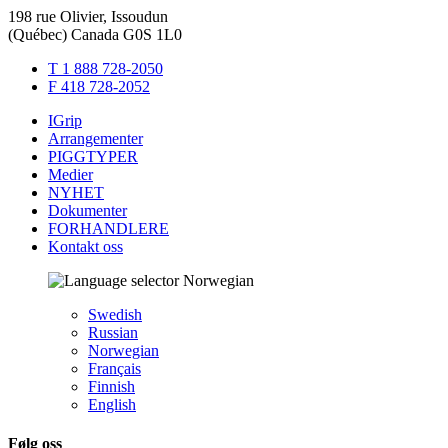
198 rue Olivier, Issoudun
(Québec) Canada G0S 1L0
T 1 888 728-2050
F 418 728-2052
IGrip
Arrangementer
PIGGTYPER
Medier
NYHET
Dokumenter
FORHANDLERE
Kontakt oss
Norwegian
Swedish
Russian
Norwegian
Français
Finnish
English
Følg oss