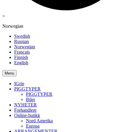
>
Norwegian
Swedish
Russian
Norwegian
Français
Finnish
English
Menu
IGrip
PIGGTYPER
PIGGTYPER
Biler
NYHETER
Forhandlere
Online-butikk
Nord Amerika
Europa
ARRANGEMENTER