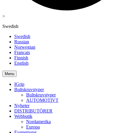
>
Swedish
Swedish
Russian
Norwegian
Français
Finnish
English
Menu
IGrip
Bultskruvstyper
Bultskruvstyper
AUTOMOTIVT
Nyheter
DISTRIBUTÖRER
Webbutik
Nordamerika
Europa
Evenemang