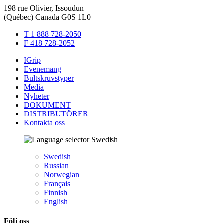
198 rue Olivier, Issoudun
(Québec) Canada G0S 1L0
T 1 888 728-2050
F 418 728-2052
IGrip
Evenemang
Bultskruvstyper
Media
Nyheter
DOKUMENT
DISTRIBUTÖRER
Kontakta oss
Swedish
Swedish
Russian
Norwegian
Français
Finnish
English
Följ oss