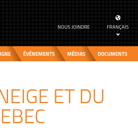
>
NOUS JOINDRE
FRANÇAIS
IGNE
ÉVÉNEMENTS
MÉDIAS
DOCUMENTS
EIGE ET DU
UEBEC