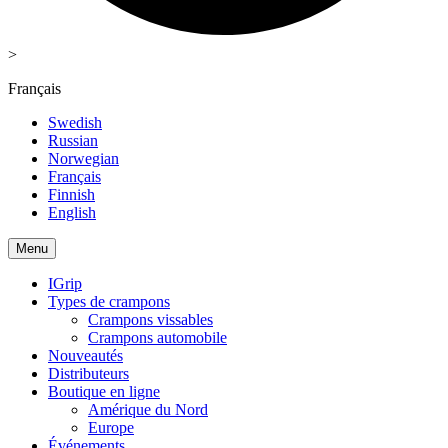
>
Français
Swedish
Russian
Norwegian
Français
Finnish
English
Menu
IGrip
Types de crampons
Crampons vissables
Crampons automobile
Nouveautés
Distributeurs
Boutique en ligne
Amérique du Nord
Europe
Événements