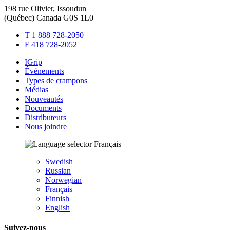
198 rue Olivier, Issoudun
(Québec) Canada G0S 1L0
T 1 888 728-2050
F 418 728-2052
IGrip
Événements
Types de crampons
Médias
Nouveautés
Documents
Distributeurs
Nous joindre
Français
Swedish
Russian
Norwegian
Français
Finnish
English
Suivez-nous